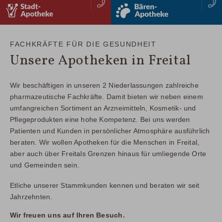
stadtapotheke
baerenapotheke
Zusammenfassung
Zusammenfassung
IHRE APOTHEKE FÜR:
IHRE APOTHEKE FÜR:
Apotheke für alle Generationen
Apotheke für alle Generationen
FACHKRÄFTE FÜR DIE GESUNDHEIT
Besondere Kompetenz bei Kind & Schwangerschaft
Besondere Kompetenz bei Kind & Schwangerschaft
Unsere Apotheken in Freital
Weiterer Vorteile bzw. Alleinstellungsmerkmal
Weiterer Vorteile bzw. Alleinstellungsmerkmal
(03 51) 64197 0
(03 51) 64947 53
WEITER
WEITER
Wir beschäftigen in unseren 2 Niederlassungen zahlreiche
pharmazeutische Fachkräfte. Damit bieten wir neben einem
umfangreichen Sortiment an Arzneimitteln, Kosmetik- und
Pflegeprodukten eine hohe Kompetenz. Bei uns werden
Patienten und Kunden in persönlicher Atmosphäre ausführlich
beraten. Wir wollen Apotheken für die Menschen in Freital,
aber auch über Freitals Grenzen hinaus für umliegende Orte
und Gemeinden sein.
Etliche unserer Stammkunden kennen und beraten wir seit
Jahrzehnten.
Wir freuen uns auf Ihren Besuch.