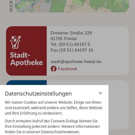
Dresdner Straße 229
01705 Freital
Tel. (03 51) 64197 0
Fax (03 51) 64197 10
stadt@apotheke-freital.de
Facebook
Dresdner Straße 278
Datenschutzeinstellungen
01705 Freital
Tel. (03 51) 64947 53
Wir nutzen Cookies auf unserer Website. Einige von ihnen
Fax (03 51) 64465 08
sind essenziell, während andere uns helfen, diese Website
und Ihre Erfahrung zu verbessern.
baer@apotheke-freital.de
Durch erneuten Aufruf des Consent-Dialogs können Sie
Facebook
Ihre Einstellung jederzeit ändern. Weitere Informationen
finden Sie in unseren Datenschutzhinweisen.