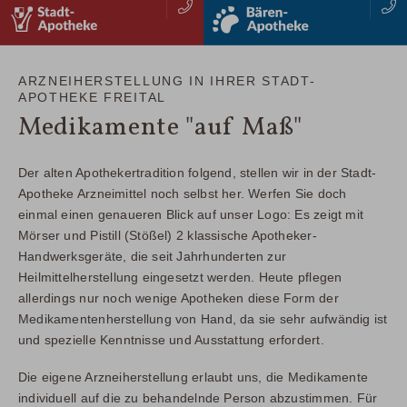
stadtapotheke
baerenapotheke
Zusammenfassung
Zusammenfassung
IHRE APOTHEKE FÜR:
IHRE APOTHEKE FÜR:
Apotheke für alle Generationen
Apotheke für alle Generationen
ARZNEIHERSTELLUNG IN IHRER STADT-
Besondere Kompetenz bei Kind & Schwangerschaft
Besondere Kompetenz bei Kind & Schwangerschaft
APOTHEKE FREITAL
Weiterer Vorteile bzw. Alleinstellungsmerkmal
Weiterer Vorteile bzw. Alleinstellungsmerkmal
Medikamente "auf Maß"
(03 51) 64197 0
(03 51) 64947 53
WEITER
WEITER
Der alten Apothekertradition folgend, stellen wir in der Stadt-
Apotheke Arzneimittel noch selbst her. Werfen Sie doch
einmal einen genaueren Blick auf unser Logo: Es zeigt mit
Mörser und Pistill (Stößel) 2 klassische Apotheker-
Handwerksgeräte, die seit Jahrhunderten zur
Heilmittelherstellung eingesetzt werden. Heute pflegen
allerdings nur noch wenige Apotheken diese Form der
Medikamentenherstellung von Hand, da sie sehr aufwändig ist
und spezielle Kenntnisse und Ausstattung erfordert.
Die eigene Arzneiherstellung erlaubt uns, die Medikamente
individuell auf die zu behandelnde Person abzustimmen. Für