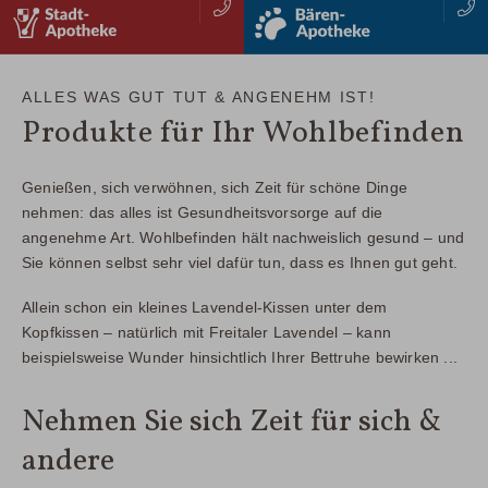
stadtapotheke
baerenapotheke
Zusammenfassung
Zusammenfassung
IHRE APOTHEKE FÜR:
IHRE APOTHEKE FÜR:
Apotheke für alle Generationen
Apotheke für alle Generationen
ALLES WAS GUT TUT & ANGENEHM IST!
Besondere Kompetenz bei Kind & Schwangerschaft
Besondere Kompetenz bei Kind & Schwangerschaft
Produkte für Ihr Wohlbefinden
Weiterer Vorteile bzw. Alleinstellungsmerkmal
Weiterer Vorteile bzw. Alleinstellungsmerkmal
(03 51) 64197 0
(03 51) 64947 53
WEITER
WEITER
Genießen, sich verwöhnen, sich Zeit für schöne Dinge
nehmen: das alles ist Gesundheitsvorsorge auf die
angenehme Art. Wohlbefinden hält nachweislich gesund – und
Sie können selbst sehr viel dafür tun, dass es Ihnen gut geht.
Allein schon ein kleines Lavendel-Kissen unter dem
Kopfkissen – natürlich mit Freitaler Lavendel – kann
beispielsweise Wunder hinsichtlich Ihrer Bettruhe bewirken ...
Nehmen Sie sich Zeit für sich &
andere