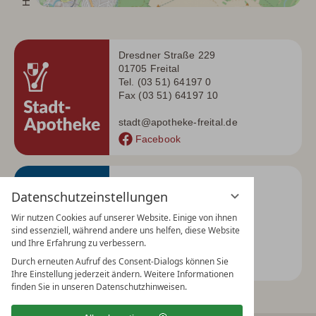
Dresdner Straße 229
01705 Freital
Tel. (03 51) 64197 0
Fax (03 51) 64197 10
stadt@apotheke-freital.de
Facebook
Dresdner Straße 278
Datenschutzeinstellungen
01705 Freital
Tel. (03 51) 64947 53
Wir nutzen Cookies auf unserer Website. Einige von ihnen
Fax (03 51) 64465 08
sind essenziell, während andere uns helfen, diese Website
und Ihre Erfahrung zu verbessern.
baer@apotheke-freital.de
Durch erneuten Aufruf des Consent-Dialogs können Sie
Facebook
Ihre Einstellung jederzeit ändern. Weitere Informationen
finden Sie in unseren Datenschutzhinweisen.